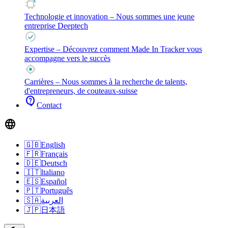
Technologie et innovation
– Nous sommes une jeune
entreprise Deeptech
Expertise
– Découvrez comment Made In Tracker vous
accompagne vers le succès
Carrières
– Nous sommes à la recherche de talents,
d'entrepreneurs, de couteaux-suisse
contact_support
Contact
language
🇬🇧
English
🇫🇷
Français
🇩🇪
Deutsch
🇮🇹
Italiano
🇪🇸
Español
🇵🇹
Português
🇸🇦
العربية
🇯🇵
日本語