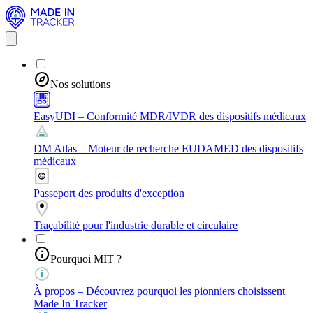
explore
Nos solutions
EasyUDI
– Conformité MDR/IVDR des dispositifs médicaux
DM Atlas
– Moteur de recherche EUDAMED des dispositifs
médicaux
Passeport
des produits d'exception
Traçabilité
pour l'industrie durable et circulaire
info
Pourquoi MIT ?
À propos
– Découvrez pourquoi les pionniers choisissent
Made In Tracker